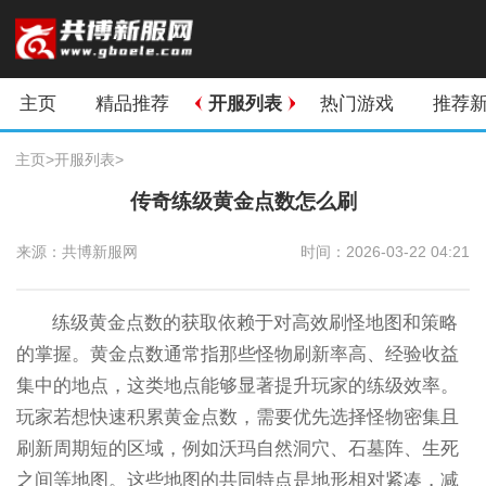
主页
精品推荐
开服列表
热门游戏
推荐
主页
>
开服列表
>
传奇练级黄金点数怎么刷
来源：共博新服网
时间：2026-03-22 04:21
练级黄金点数的获取依赖于对高效刷怪地图和策略
的掌握。黄金点数通常指那些怪物刷新率高、经验收益
集中的地点，这类地点能够显著提升玩家的练级效率。
玩家若想快速积累黄金点数，需要优先选择怪物密集且
刷新周期短的区域，例如沃玛自然洞穴、石墓阵、生死
之间等地图。这些地图的共同特点是地形相对紧凑，减