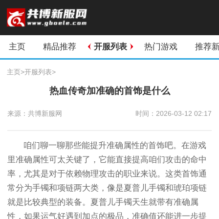
主页
精品推荐
开服列表
热门游戏
推荐
主页
>
开服列表
>
热血传奇加准确的首饰是什么
来源：共博新服网
时间：2026-03-12 02:17
咱们聊一聊那些能提升准确属性的首饰吧。在游戏
里准确属性可太关键了，它能直接提高咱们攻击的命中
率，尤其是对于依赖物理攻击的职业来说。这类首饰通
常分为手镯和项链两大类，像是夏普儿手镯和琥珀项链
就是比较典型的装备。夏普儿手镯天生就带有准确属
性，如果运气好遇到加点的极品，准确值还能进一步提