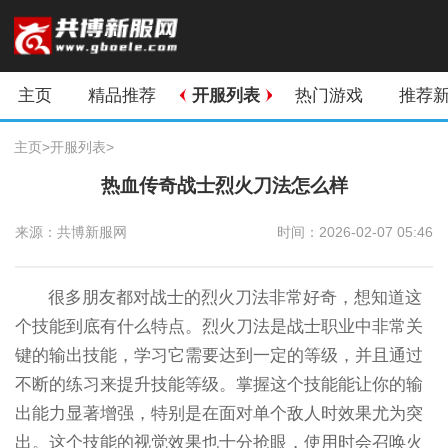
主页
精品推荐
开服列表
热门游戏
推荐
主页
>
开服列表
>
热血传奇战士烈火刀法怎么样
来源：共博新服网
时间：2026-02-07 05:46
很多朋友都对战士的烈火刀法非常好奇，想知道这
个技能到底有什么特点。烈火刀法是战士职业中非常关
键的输出技能，学习它需要达到一定的等级，并且通过
不断的练习来提升技能等级。掌握这个技能能让你的输
出能力显著增强，特别是在面对单个敌人时效果尤为突
出。这个技能的视觉效果也十分抢眼，使用时会召唤火