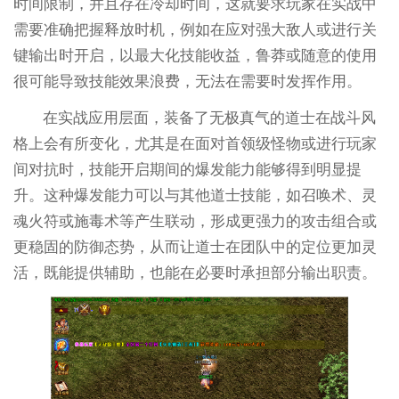
时间限制，并且存在冷却时间，这就要求玩家在实战中
需要准确把握释放时机，例如在应对强大敌人或进行关
键输出时开启，以最大化技能收益，鲁莽或随意的使用
很可能导致技能效果浪费，无法在需要时发挥作用。
在实战应用层面，装备了无极真气的道士在战斗风
格上会有所变化，尤其是在面对首领级怪物或进行玩家
间对抗时，技能开启期间的爆发能力能够得到明显提
升。这种爆发能力可以与其他道士技能，如召唤术、灵
魂火符或施毒术等产生联动，形成更强力的攻击组合或
更稳固的防御态势，从而让道士在团队中的定位更加灵
活，既能提供辅助，也能在必要时承担部分输出职责。