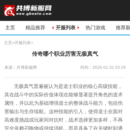
主页
精品推荐
开服列表
热门游戏
推荐
主页
>
开服列表
>
传奇哪个职业厉害无极真气
来源：共博新服网
时间：2026-01-31 03:29
无极真气普遍被认为是道士职业的核心高级技能，
其在战斗中的实际价值体现在能够显著提升角色的道术
属性，并以此为基础增强道士的整体战斗能力，包括伤
害输出与生存续航。这种技能的引入，使得道士在面对
高难度挑战或玩家间对抗时，战术选择更加多样，不再
完全依赖召唤物或持续消耗，而是具备了在关键时刻通