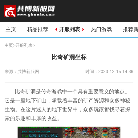
主页
精品推荐
开服列表
热门游戏
推荐
主页
>
开服列表
>
比奇矿洞坐标
来源：共博新服网
时间：2023-12-15 14:36
比奇矿洞是传奇游戏中一个具有重要意义的地点。
它是一座地下矿山，承载着丰富的矿产资源和众多神秘
生物。在这片迷人的地下世界中，众多玩家都找寻着探
索的乐趣和丰厚的收益。