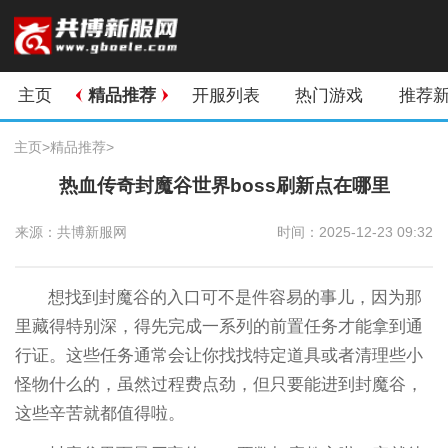
主页
精品推荐
开服列表
热门游戏
推荐
主页
>
精品推荐
>
热血传奇封魔谷世界boss刷新点在哪里
来源：共博新服网
时间：2025-12-23 09:32
想找到封魔谷的入口可不是件容易的事儿，因为那
里藏得特别深，得先完成一系列的前置任务才能拿到通
行证。这些任务通常会让你找找特定道具或者清理些小
怪物什么的，虽然过程费点劲，但只要能进到封魔谷，
这些辛苦就都值得啦。