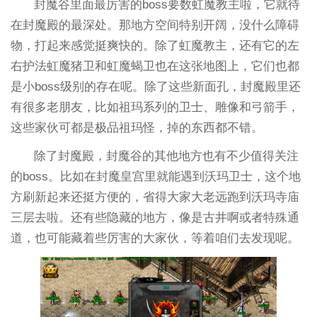
封魔谷里面最厉害的boss要数虹魔教主啦，它就待
在封魔殿的最深处。那地方空间特别开阔，没什么障碍
物，打起来感觉挺爽快的。除了虹魔教主，还有它的左
右护法虹魔猪卫和虹魔蝎卫也在这张地图上，它们也都
是小boss级别的存在呢。除了这些新面孔，封魔殿里还
有很多老朋友，比如祖玛系列的卫士、雕像和弓箭手，
这些家伙可都是极品祖玛怪，掉的东西都不错。
除了封魔殿，封魔谷的其他地方也有不少值得关注
的boss。比如在封魔皇宫里就能遇到沃玛卫士，这个地
方刷新起来还挺方便的，省得大家大老远跑到沃玛寺庙
三层去啦。还有些隐藏的地方，像是古井啊或者特殊通
道，也可能藏着些厉害的大家伙，等着咱们去发现呢。